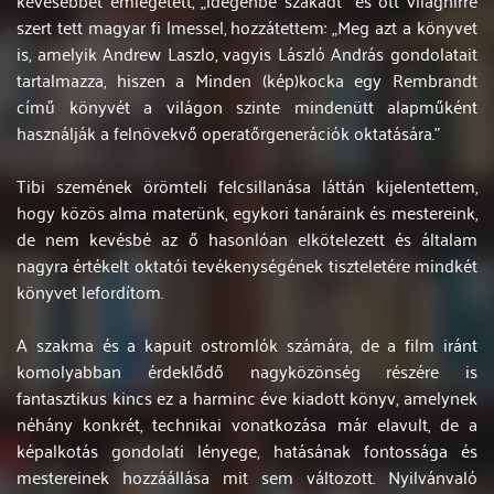
szert tett magyar fi lmessel, hozzátettem: „Meg azt a könyvet
is, amelyik Andrew Laszlo, vagyis László András gondolatait
tartalmazza, hiszen a Minden (kép)kocka egy Rembrandt
című könyvét a világon szinte mindenütt alapműként
használják a felnövekvő operatőrgenerációk oktatására.”
Tibi szemének örömteli felcsillanása láttán kijelentettem,
hogy közös alma materünk, egykori tanáraink és mestereink,
de nem kevésbé az ő hasonlóan elkötelezett és általam
nagyra értékelt oktatói tevékenységének tiszteletére mindkét
könyvet lefordítom.
A szakma és a kapuit ostromlók számára, de a film iránt
komolyabban érdeklődő nagyközönség részére is
fantasztikus kincs ez a harminc éve kiadott könyv, amelynek
néhány konkrét, technikai vonatkozása már elavult, de a
képalkotás gondolati lényege, hatásának fontossága és
mestereinek hozzáállása mit sem változott. Nyilvánvaló