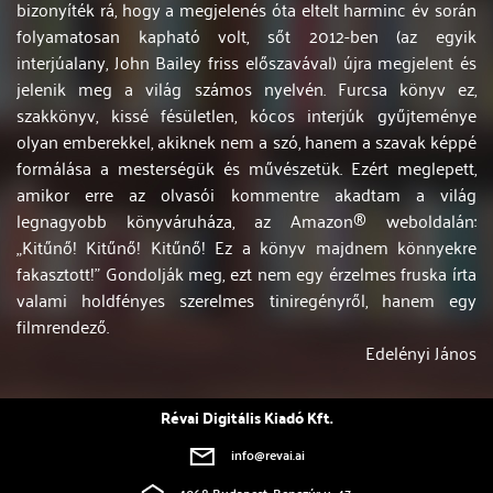
bizonyíték rá, hogy a megjelenés óta eltelt harminc év során
folyamatosan kapható volt, sőt 2012-ben (az egyik
interjúalany, John Bailey friss előszavával) újra megjelent és
jelenik meg a világ számos nyelvén. Furcsa könyv ez,
szakkönyv, kissé fésületlen, kócos interjúk gyűjteménye
olyan emberekkel, akiknek nem a szó, hanem a szavak képpé
formálása a mesterségük és művészetük. Ezért meglepett,
amikor erre az olvasói kommentre akadtam a világ
legnagyobb könyváruháza, az Amazon® weboldalán:
„Kitűnő! Kitűnő! Kitűnő! Ez a könyv majdnem könnyekre
fakasztott!” Gondolják meg, ezt nem egy érzelmes fruska írta
valami holdfényes szerelmes tiniregényről, hanem egy
filmrendező.
Edelényi János
Révai Digitális Kiadó Kft.
info@revai.ai