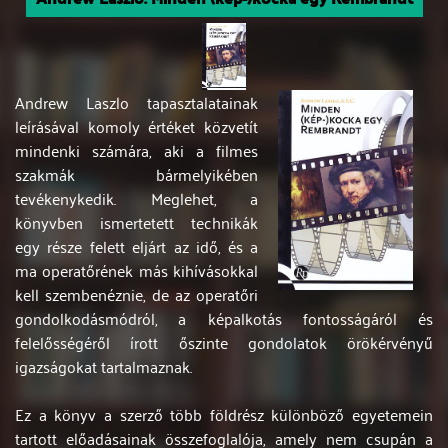
Andrew Laszlo tapasztalatainak
leírásával komoly értéket közvetít
mindenki számára, aki a filmes
szakmák bármelyikében
tevékenykedik. Meglehet, a
könyvben ismertetett technikák
egy része felett eljárt az idő, és a
ma operatőrének más kihívásokkal
kell szembenéznie, de az operatőri
gondolkodásmódról, a képalkotás fontosságáról és
felelősségéről írott őszinte gondolatok örökérvényű
igazságokat tartalmaznak.
Ez a könyv a szerző több földrész különböző egyetemein
tartott előadásainak összefoglalója, amely nem csupán a