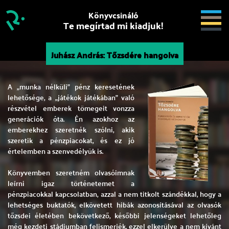
Könyvcsináló
Te megírtad mi kiadjuk!
Juhász András: Tőzsdére hangolva
A „munka nélküli” pénz keresetének
lehetősége, a „játékok játékában” való
részvétel emberek tömegeit vonzza
generációk óta. Én azokhoz az
emberekhez szeretnék szólni, akik
szeretik a pénzpiacokat, és ez jó
értelemben a szenvedélyük is.
Könyvemben szeretném olvasóimnak
leírni igaz történetemet a
pénzpiacokkal kapcsolatban, azzal a nem titkolt szándékkal, hogy a
lehetséges buktatók, elkövetett hibák azonosításával az olvasók
tőzsdei életében bekövetkező, későbbi jelenségeket lehetőleg
még kezdeti stádiumban felismerjék, ezzel elkerülve a nem kívánt