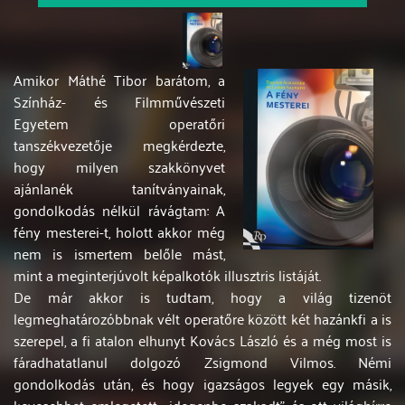
Amikor Máthé Tibor barátom, a
Színház- és Filmművészeti
Egyetem operatőri
tanszékvezetője megkérdezte,
hogy milyen szakkönyvet
ajánlanék tanítványainak,
gondolkodás nélkül rávágtam: A
fény mesterei-t, holott akkor még
nem is ismertem belőle mást,
mint a meginterjúvolt képalkotók illusztris listáját.
De már akkor is tudtam, hogy a világ tizenöt
legmeghatározóbbnak vélt operatőre között két hazánkfi a is
szerepel, a fi atalon elhunyt Kovács László és a még most is
fáradhatatlanul dolgozó Zsigmond Vilmos. Némi
gondolkodás után, és hogy igazságos legyek egy másik,
kevesebbet emlegetett, „idegenbe szakadt” és ott világhírre