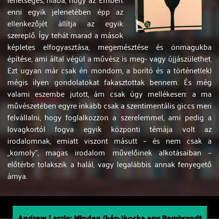
enni egyik jelenetében épp az
ellenkezőjét állítja az egyik
szereplő. Így tehát marad a mások
képletes elfogyasztása, megemésztése és önmagukba
építése, ami által végül a művész is meg- vagy újjászülethet.
Ezt ugyan már csak én mondom, a borító és a történet(ek)
mégis ilyen gondolatokat fakasztottak bennem. És még
valami eszembe jutott, ám csak úgy mellékesen: a ma
művészetében egyre inkább csak a szentimentális giccs meri
felvállalni, hogy foglalkozzon a szerelemmel, ami pedig a
lovagkortól fogva egyik központi témája volt az
irodalomnak, emiatt viszont másutt – és nem csak a
„komoly”, magas irodalom művelőinek alkotásaiban –
előtérbe tolakszik a halál, vagy legalábbis annak fenyegető
árnya.
Andrew Laszlo: Minden (kép-)kocka egy Rembrandt