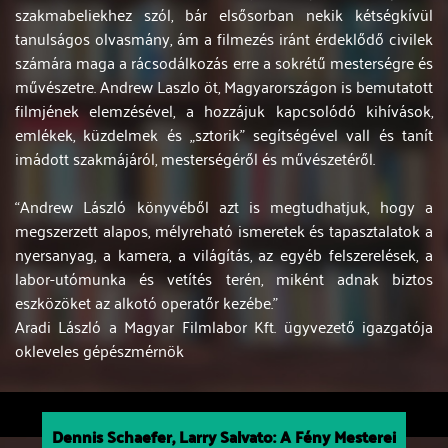
szakmabeliekhez szól, bár elsősorban nekik kétségkívül
tanulságos olvasmány, ám a filmezés iránt érdeklődő civilek
számára maga a rácsodálkozás erre a sokrétű mesterségre és
művészetre. Andrew Laszlo öt, Magyarországon is bemutatott
filmjének elemzésével, a hozzájuk kapcsolódó kihívások,
emlékek, küzdelmek és „sztorik” segítségével vall és tanít
imádott szakmájáról, mesterségéről és művészetéről.
“Andrew László könyvéből azt is megtudhatjuk, hogy a
megszerzett alapos, mélyreható ismeretek és tapasztalatok a
nyersanyag, a kamera, a világítás, az egyéb felszerelések, a
labor-utómunka és vetítés terén, miként adnak biztos
eszközöket az alkotó operatőr kezébe.”
Aradi László a Magyar Filmlabor Kft. ügyvezető igazgatója
okleveles gépészmérnök
Dennis Schaefer, Larry Salvato: A Fény Mesterei