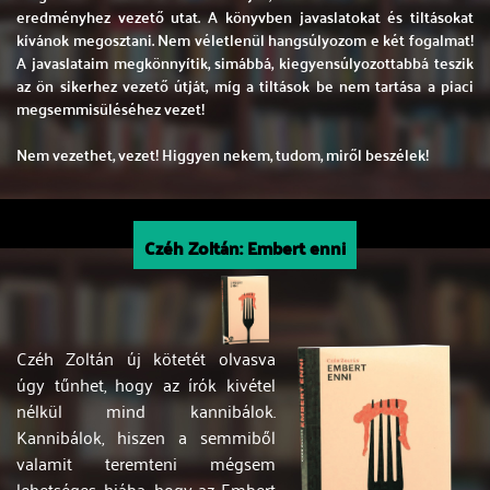
eredményhez vezető utat. A könyvben javaslatokat és tiltásokat
kívánok megosztani. Nem véletlenül hangsúlyozom e két fogalmat!
A javaslataim megkönnyítik, simábbá, kiegyensúlyozottabbá teszik
az ön sikerhez vezető útját, míg a tiltások be nem tartása a piaci
megsemmisüléséhez vezet!
Nem vezethet, vezet! Higgyen nekem, tudom, miről beszélek!
Czéh Zoltán: Embert enni
Czéh Zoltán új kötetét olvasva
úgy tűnhet, hogy az írók kivétel
nélkül mind kannibálok.
Kannibálok, hiszen a semmiből
valamit teremteni mégsem
lehetséges, hiába, hogy az Embert